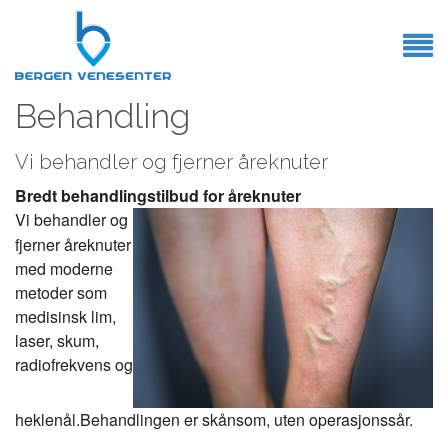
Behandling
Vi behandler og fjerner åreknuter
Bredt behandlingstilbud for åreknuter
HVA ER ÅREKNUTER
V
i behandler og
Behandling
fjerner åreknuter
med moderne
BESTILL TIME
metoder som
BEHANDLINGER
medisinsk lim,
laser, skum,
OM OSS
radiofrekvens og
KONTAKT
heklenål.Behandlingen er skånsom, uten operasjonssår.